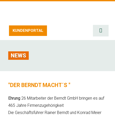
Zum
Inhalt
springen
KUNDENPORTAL
Toggle
Naviga
START
SERVIC
NEWS
ERZEU
STELL
UMWEL
"DER BERNDT MACHT´S "
DOWNL
Ehrung
26 Mitarbeiter der Berndt GmbH bringen es auf
KONTA
465 Jahre Firmenzugehörigkeit
Die Geschäftsführer Rainer Berndt und Konrad Meier