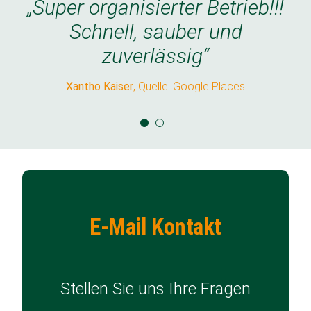
„Super organisierter Betrieb!!!
„Super organisierter Betrieb!!!
Schnell, sauber und
Schnell, sauber und
zuverlässig“
zuverlässig“
Xantho Kaiser
Xantho Kaiser
,
Quelle: Google Places
Quelle: Google Places
E-Mail Kontakt
Stellen Sie uns Ihre Fragen