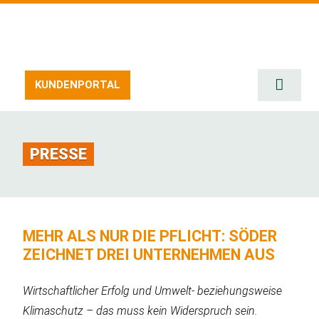
Zum
Inhalt
springen
KUNDENPORTAL
Toggle
Naviga
START
SERVIC
PRESSE
ERZEU
STELL
UMWEL
MEHR ALS NUR DIE PFLICHT: SÖDER
ZEICHNET DREI UNTERNEHMEN AUS
DOWNL
KONTA
Wirtschaftlicher Erfolg und Umwelt- beziehungsweise
Klimaschutz – das muss kein Widerspruch sein.