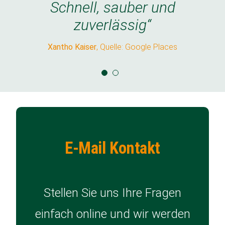
Schnell, sauber und
Schnell, sauber und
zuverlässig“
zuverlässig“
Xantho Kaiser
Xantho Kaiser
,
Quelle: Google Places
Quelle: Google Places
E-Mail Kontakt
Stellen Sie uns Ihre Fragen
einfach online und wir werden