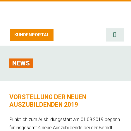
Zum
Inhalt
springen
KUNDENPORTAL
Toggle
Naviga
START
SERVIC
NEWS
ERZEU
STELL
UMWEL
VORSTELLUNG DER NEUEN
AUSZUBILDENDEN 2019
DOWNL
KONTA
Pünktlich zum Ausbildungsstart am 01.09.2019 begann
für insgesamt 4 neue Auszubildende bei der Berndt